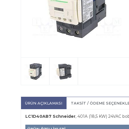
ÜRÜN AÇIKLAMASI
TAKSIT / ÖDEME SEÇENEKL
LC1D40AB7 Schneider
, 401A (18,5 KW) 24VAC bob