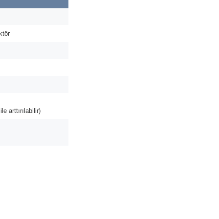
ktör
e arttırılabilir)