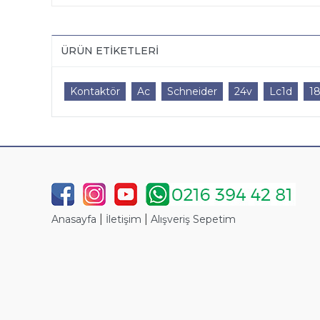
ÜRÜN ETIKETLERI
Kontaktör
Ac
Schneider
24v
Lc1d
18
|
|
Anasayfa
İletişim
Alışveriş Sepetim