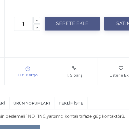
T. Sipariş
Listene Ek
ERI
ÜRÜN YORUMLARI
TEKLIF İSTE
in beslemeli 1NO+1NC yardımcı kontalı trifaze güç kontaktörü.