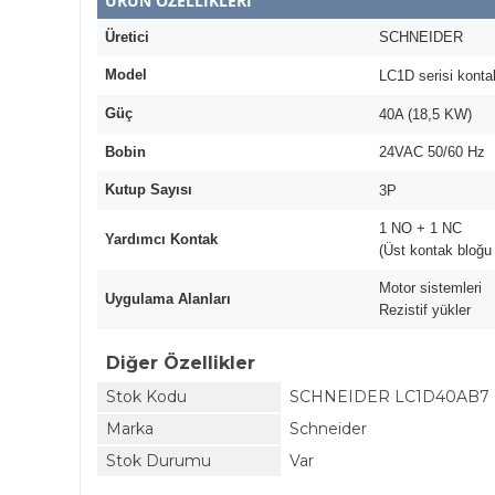
ÜRÜN ÖZELLİKLERİ
Üretici
SCHNEIDER
Model
LC1D serisi konta
Güç
40A (18,5 KW)
Bobin
24VAC 50/60 Hz
Kutup Sayısı
3P
1 NO + 1 NC
Yardımcı Kontak
(Üst kontak bloğu il
Motor sistemleri
Uygulama Alanları
Rezistif yükler
Diğer Özellikler
Stok Kodu
SCHNEIDER LC1D40AB7
Marka
Schneider
Stok Durumu
Var