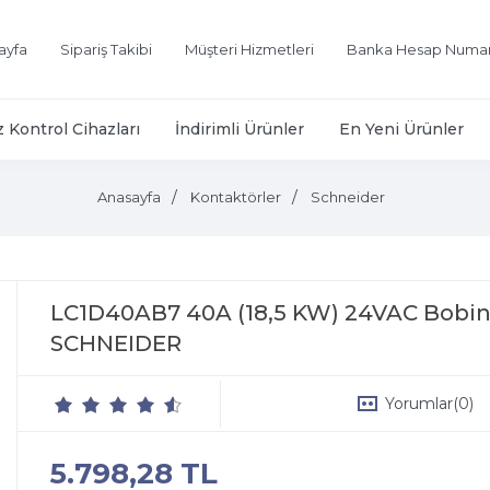
ayfa
Sipariş Takibi
Müşteri Hizmetleri
Banka Hesap Numar
z Kontrol Cihazları
İndirimli Ürünler
En Yeni Ürünler
Anasayfa
Kontaktörler
Schneider
LC1D40AB7 40A (18,5 KW) 24VAC Bobinl
SCHNEIDER
Yorumlar
(0)
5.798,28 TL