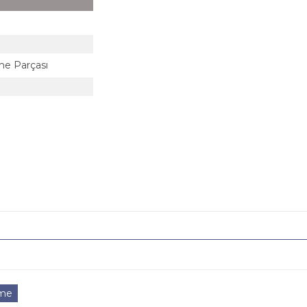
me Parçası
eme