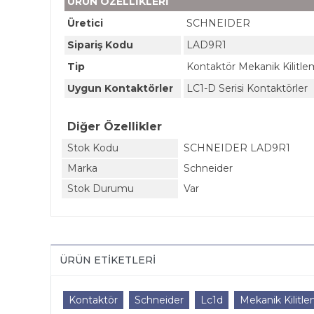
ÜRÜN ÖZELLİKLERİ
Üretici
SCHNEIDER
Sipariş Kodu
LAD9R1
Tip
Kontaktör Mekanik Kilitle
Uygun Kontaktörler
LC1-D Serisi Kontaktörler
Diğer Özellikler
Stok Kodu
SCHNEIDER LAD9R1
Marka
Schneider
Stok Durumu
Var
ÜRÜN ETIKETLERI
Kontaktör
Schneider
Lc1d
Mekanik Kilitl