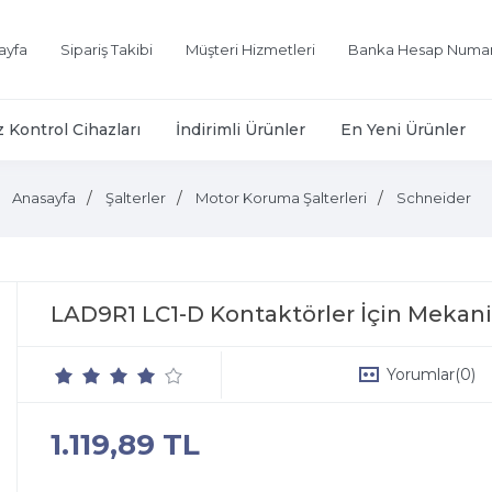
ayfa
Sipariş Takibi
Müşteri Hizmetleri
Banka Hesap Numar
z Kontrol Cihazları
İndirimli Ürünler
En Yeni Ürünler
Anasayfa
Şalterler
Motor Koruma Şalterleri
Schneider
LAD9R1 LC1-D Kontaktörler İçin Mekan
Yorumlar
(0)
1.119,89 TL