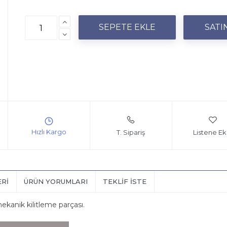
T. Sipariş
Listene Ek
ERI
ÜRÜN YORUMLARI
TEKLIF İSTE
ekanik kilitleme parçası.