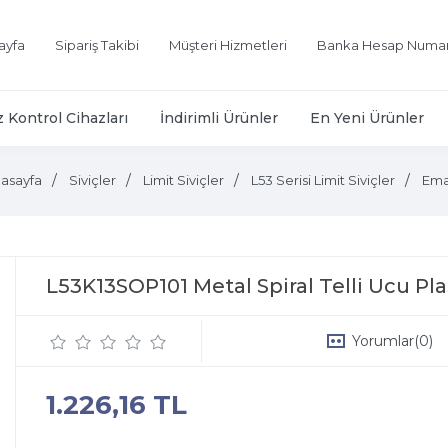
ayfa
Sipariş Takibi
Müşteri Hizmetleri
Banka Hesap Numar
z Kontrol Cihazları
İndirimli Ürünler
En Yeni Ürünler
asayfa
Siviçler
Limit Siviçler
L53 Serisi Limit Siviçler
Ema
L53K13SOP101 Metal Spiral Telli Ucu Pl
Yorumlar
(0)
1.226,16 TL