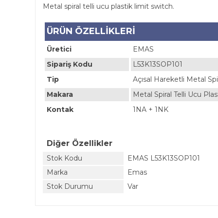
Metal spiral telli ucu plastik limit switch.
ÜRÜN ÖZELLİKLERİ
Üretici
EMAS
Sipariş Kodu
L53K13SOP101
Tip
Açısal Hareketli Metal Spir
Makara
Metal Spiral Telli Ucu Plas
Kontak
1NA + 1NK
Diğer Özellikler
Stok Kodu
EMAS L53K13SOP101
Marka
Emas
Stok Durumu
Var