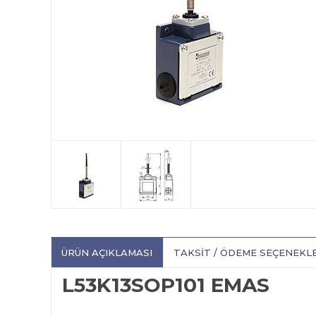
ÜRÜN AÇIKLAMASI
TAKSIT / ÖDEME SEÇENEKL
L53K13SOP101 EMAS