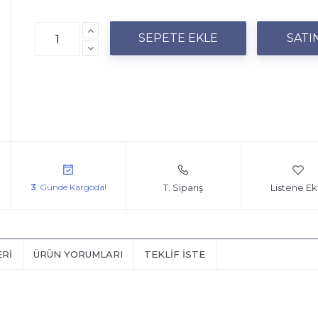
T. Sipariş
Listene Ek
3
ERI
ÜRÜN YORUMLARI
TEKLIF İSTE