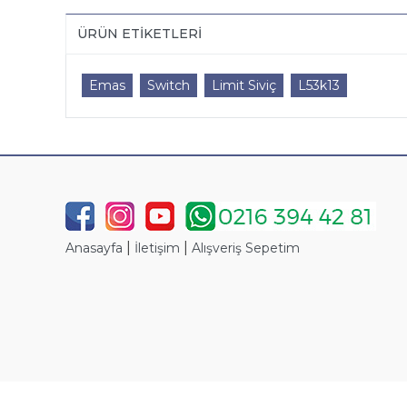
ÜRÜN ETIKETLERI
Emas
Switch
Limit Siviç
L53k13
|
|
Anasayfa
İletişim
Alışveriş Sepetim