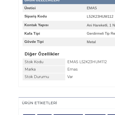
ÜRÜN ÖZELLİKLERİ
Üretici
EMAS
Sipariş Kodu
L52K23HUM112
Kontak Yapısı
Ani Hareketli,
1 N
Kafa Tipi
Gerdirmeli Tip Re
Gövde Tipi
Metal
Diğer Özellikler
Stok Kodu
EMAS L52K23HUM112
Marka
Emas
Stok Durumu
Var
ÜRÜN ETIKETLERI