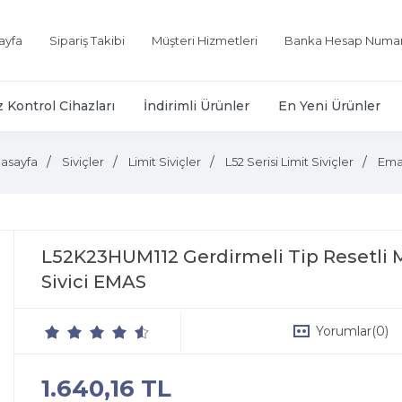
ayfa
Sipariş Takibi
Müşteri Hizmetleri
Banka Hesap Numar
z Kontrol Cihazları
İndirimli Ürünler
En Yeni Ürünler
asayfa
Siviçler
Limit Siviçler
L52 Serisi Limit Siviçler
Ema
L52K23HUM112 Gerdirmeli Tip Resetli 
Sivici EMAS
Yorumlar
(0)
1.640,16 TL