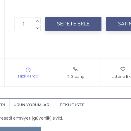
T. Sipariş
Listene Ek
ERI
ÜRÜN YORUMLARI
TEKLIF İSTE
resetli emniyet (güvenlik) sivici.