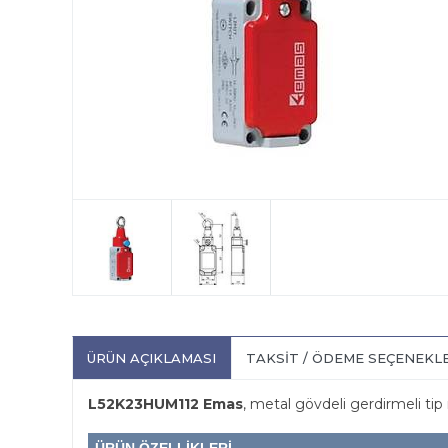
ÜRÜN AÇIKLAMASI
TAKSIT / ÖDEME SEÇENEKL
L52K23HUM112 Emas
, metal gövdeli gerdirmeli tip 