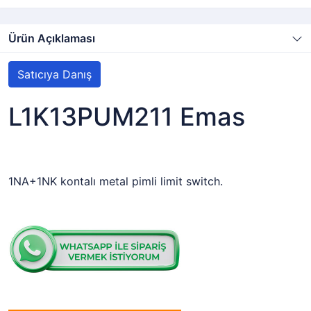
Ürün Açıklaması
Satıcıya Danış
L1K13PUM211 Emas
1NA+1NK kontalı metal pimli limit switch.