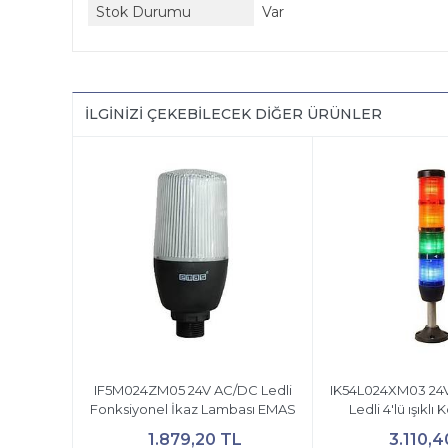
Stok Durumu
Var
İLGINIZI ÇEKEBILECEK DIĞER ÜRÜNLER
IF5M024ZM05 24V AC/DC Ledli
IK54L024XM03 24V
Fonksiyonel İkaz Lambası EMAS
Ledli 4'lü ışıkl
1.879,20 TL
3.110,4