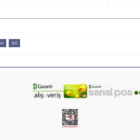
on
Ik5