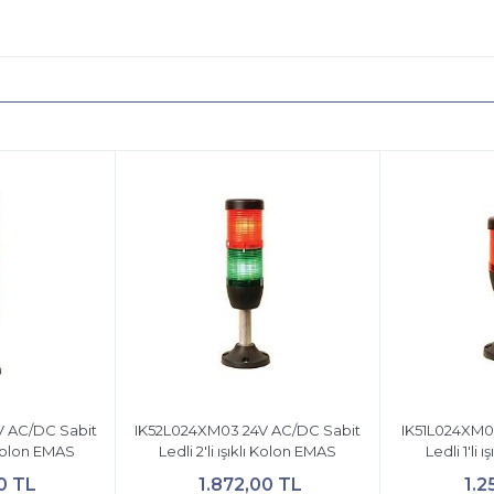
 AC/DC Sabit
IK52L024XM03 24V AC/DC Sabit
IK51L024XM0
ı Kolon EMAS
Ledli 2'li ışıklı Kolon EMAS
Ledli 1'li 
0 TL
1.872,00 TL
1.2