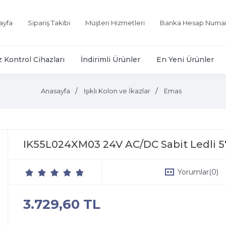
ayfa
Sipariş Takibi
Müşteri Hizmetleri
Banka Hesap Numar
z Kontrol Cihazları
İndirimli Ürünler
En Yeni Ürünler
Anasayfa
Işıklı Kolon ve İkazlar
Emas
IK55L024XM03 24V AC/DC Sabit Ledli 5'l
Yorumlar
(0)
3.729,60 TL