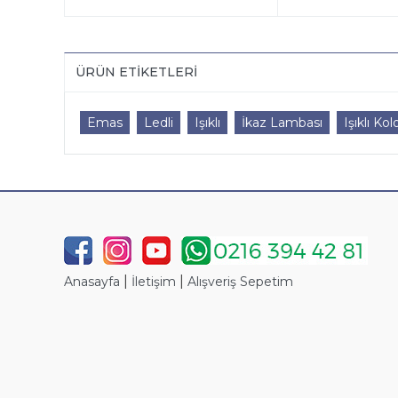
ÜRÜN ETIKETLERI
Emas
Ledli
Işıklı
İkaz Lambası
Işıklı Kol
|
|
Anasayfa
İletişim
Alışveriş Sepetim