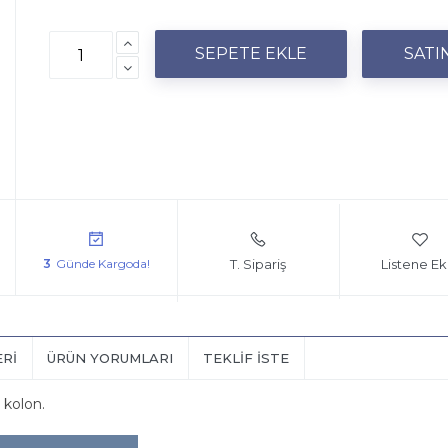
T. Sipariş
Listene Ek
3
ERI
ÜRÜN YORUMLARI
TEKLIF İSTE
ı kolon.