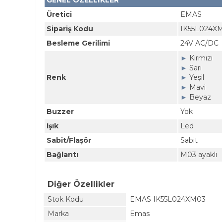
GENEL ÖZELLİKLER
Üretici
EMAS
Sipariş Kodu
IK55L024X
Besleme Gerilimi
24V AC/DC
►
Kırmızı
►
Sarı
Renk
►
Yeşil
►
Mavi
►
Beyaz
Buzzer
Yok
Işık
Led
Sabit/Flaşör
Sabit
Bağlantı
M03 ayaklı
Diğer Özellikler
Stok Kodu
EMAS IK55L024XM03
Marka
Emas