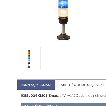
ÜRÜN AÇIKLAMASI
TAKSIT / ÖDEME SEÇENEKL
IK55L024XM03 Emas
, 24V AC/DC sabit ledli 5'li ışıkl