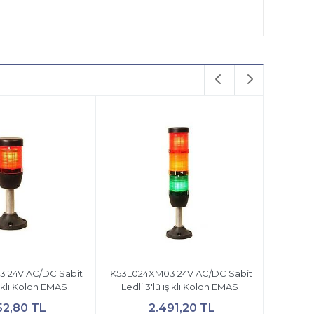
3 24V AC/DC Sabit
IK53L024XM03 24V AC/DC Sabit
ışıklı Kolon EMAS
Ledli 3'lü ışıklı Kolon EMAS
52,80 TL
2.491,20 TL