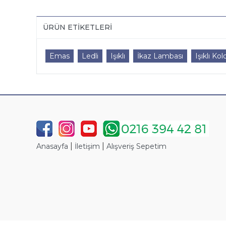
ÜRÜN ETIKETLERI
Emas
Ledli
Işıklı
İkaz Lambası
Işıklı Kol
|
|
Anasayfa
İletişim
Alışveriş Sepetim