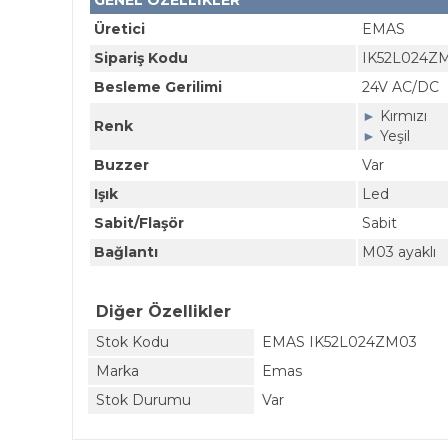
GENEL ÖZELLİKLER
Üretici
EMAS
Sipariş Kodu
IK52L024Z
Besleme Gerilimi
24V AC/DC
►
Kırmızı
Renk
►
Yeşil
Buzzer
Var
Işık
Led
Sabit/Flaşör
Sabit
Bağlantı
M03 ayaklı
Diğer Özellikler
Stok Kodu
EMAS IK52L024ZM03
Marka
Emas
Stok Durumu
Var