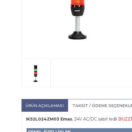
ÜRÜN AÇIKLAMASI
TAKSIT / ÖDEME SEÇENEKL
IK52L024ZM03 Emas
, 24V AC/DC sabit ledli
BUZZ