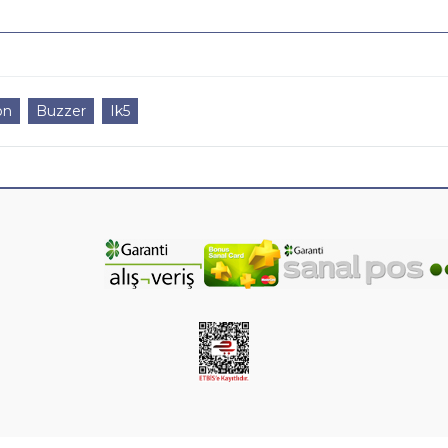
on
Buzzer
Ik5