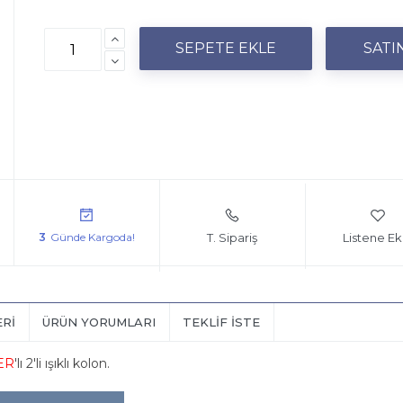
T. Sipariş
Listene Ek
3
ERI
ÜRÜN YORUMLARI
TEKLIF İSTE
ER
'lı 2'li ışıklı kolon.