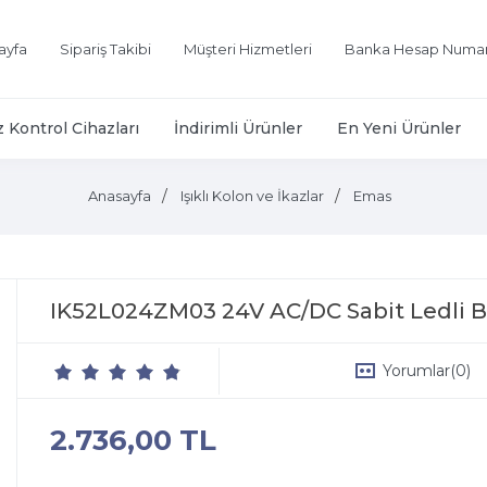
ayfa
Sipariş Takibi
Müşteri Hizmetleri
Banka Hesap Numar
z Kontrol Cihazları
İndirimli Ürünler
En Yeni Ürünler
Anasayfa
Işıklı Kolon ve İkazlar
Emas
IK52L024ZM03 24V AC/DC Sabit Ledli BUZ
Yorumlar
(0)
2.736,00 TL