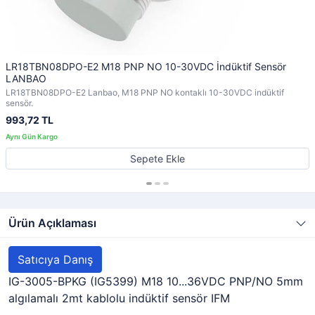
LR18TBN08DPO-E2 M18 PNP NO 10-30VDC İndüktif Sensör
LANBAO
LR18TBN08DPO-E2 Lanbao, M18 PNP NO kontaklı 10-30VDC indüktif
sensör.
993,72 TL
Sepete Ekle
Ürün Açıklaması
Satıcıya Danış
IG-3005-BPKG (IG5399) M18 10...36VDC PNP/NO 5mm
algılamalı 2mt kablolu indüktif sensör IFM