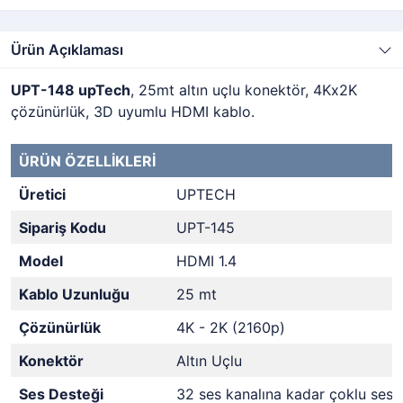
Ürün Açıklaması
UPT-148 upTech
, 25mt altın uçlu konektör, 4Kx2K
çözünürlük, 3D uyumlu HDMI kablo.
ÜRÜN ÖZELLİKLERİ
Üretici
UPTECH
Sipariş Kodu
UPT-145
Model
HDMI 1.4
Kablo Uzunluğu
25 mt
Çözünürlük
4K - 2K (2160p)
Konektör
Altın Uçlu
Ses Desteği
32 ses kanalına kadar çoklu ses