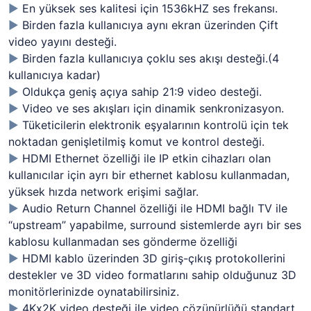
►
En yüksek ses kalitesi için 1536kHZ ses frekansı.
►
Birden fazla kullanıcıya aynı ekran üzerinden Çift
video yayını desteği.
►
Birden fazla kullanıcıya çoklu ses akışı desteği.(4
kullanıcıya kadar)
►
Oldukça geniş açıya sahip 21:9 video desteği.
►
Video ve ses akışları için dinamik senkronizasyon.
►
Tüketicilerin elektronik eşyalarının kontrolü için tek
noktadan genişletilmiş komut ve kontrol desteği.
►
HDMI Ethernet özelliği ile IP etkin cihazları olan
kullanıcılar için ayrı bir ethernet kablosu kullanmadan,
yüksek hızda network erişimi sağlar.
►
Audio Return Channel özelliği ile HDMI bağlı TV ile
“upstream” yapabilme, surround sistemlerde ayrı bir ses
kablosu kullanmadan ses gönderme özelliği
►
HDMI kablo üzerinden 3D giriş-çıkış protokollerini
destekler ve 3D video formatlarını sahip olduğunuz 3D
monitörlerinizde oynatabilirsiniz.
►
4Kx2K video desteği ile video çözünürlüğü standart