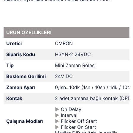
ÜRÜN ÖZELLİKLERİ
Üretici
OMRON
Sipariş Kodu
H3YN-2 24VDC
Tip
Mini Zaman Rölesi
Besleme Gerilimi
24V DC
Zaman Ayarı
0,1sn...10dk (1sn / 10sn / 1dk / 10dk
Kontak
2 adet zamana bağlı kontak (DPD
►
On Delay
►
Interval
Çalışma Modları
►
Flicker Off Start
►
Flicker On Start