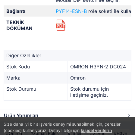
Modlar DIP switch ile seçilir.
Bağlantı
PYF14-ESN-B
röle soketi ile kullanıl
TEKNİK
DÖKÜMAN
Diğer Özellikler
Stok Kodu
OMRON H3YN-2 DC024
Marka
Omron
Stok Durumu
Stok durumu için
iletişime geçiniz.
Ürün Yorumları
Size daha iyi bir alışveriş deneyimi sunabilmek için, çerezler
(cookies) kullanıyoruz. Detaylı bilgi için
kişisel verilerin
Omron
Zaman Rölesi
Timer
24vdc
H3yn