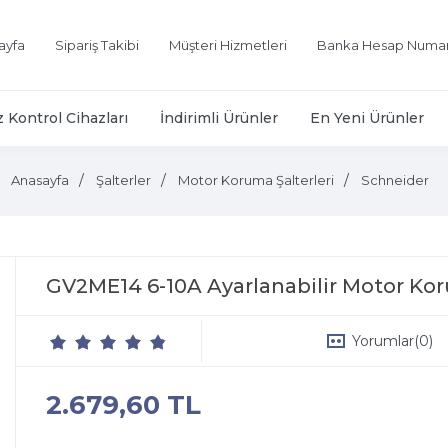
ayfa
Sipariş Takibi
Müşteri Hizmetleri
Banka Hesap Numar
z Kontrol Cihazları
İndirimli Ürünler
En Yeni Ürünler
Anasayfa
Şalterler
Motor Koruma Şalterleri
Schneider
GV2ME14 6-10A Ayarlanabilir Motor Ko
Yorumlar
(0)
2.679,60 TL