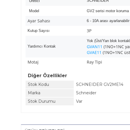
SCHNEIDER
Üretici
Model
GV2 serisi motor koruma ş
Ayar Sahası
6 - 10A arası ayarlanabilir
3P
Kutup Sayısı
Yok (Üst/Yan blok kontaklar
GVAN11
(1NO+1NC yan
Yardımcı Kontak
GVAE11
(1NO+1NC üst 
Motaj
Ray Tipi
Diğer Özellikler
Stok Kodu
SCHNEIDER GV2ME14
Marka
Schneider
Stok Durumu
Var