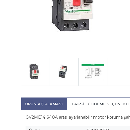
ÜRÜN AÇIKLAMASI
TAKSIT / ÖDEME SEÇENEKL
GV2ME14 6-10A arası ayarlanabilir motor koruma ş