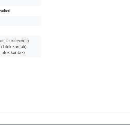
alteri
ı ile eklenebilir)
 blok kontak)
blok kontak)