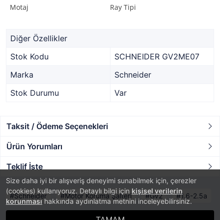
Motaj
Ray Tipi
Diğer Özellikler
Stok Kodu
SCHNEIDER GV2ME07
Marka
Schneider
Stok Durumu
Var
Taksit / Ödeme Seçenekleri
Ürün Yorumları
Teklif İste
Size daha iyi bir alışveriş deneyimi sunabilmek için, çerezler
(cookies) kullanıyoruz. Detaylı bilgi için
kişisel verilerin
Schneider
Motor Koruma Şalteri
Gv2
1.6-2.5a
korunması
hakkında aydınlatma metnini inceleyebilirsiniz.
TAMAM