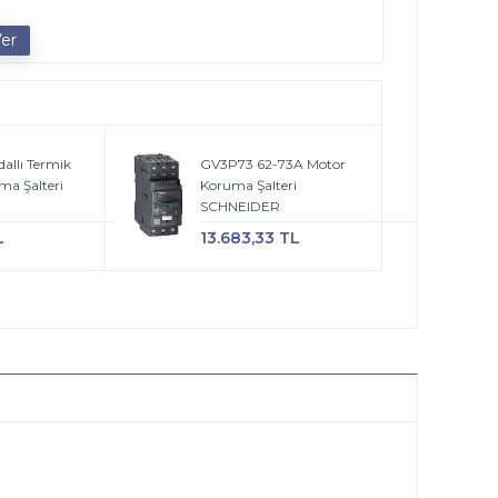
allı Termik
GV3P73 62-73A Motor
ma Şalteri
Koruma Şalteri
SCHNEIDER
L
13.683,33 TL