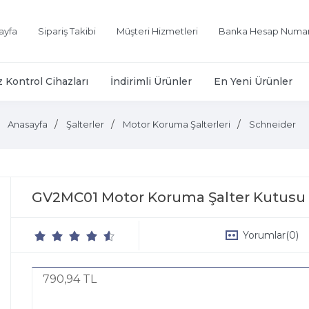
ayfa
Sipariş Takibi
Müşteri Hizmetleri
Banka Hesap Numar
z Kontrol Cihazları
İndirimli Ürünler
En Yeni Ürünler
Anasayfa
Şalterler
Motor Koruma Şalterleri
Schneider
GV2MC01 Motor Koruma Şalter Kutusu 
Yorumlar
(0)
790,94 TL