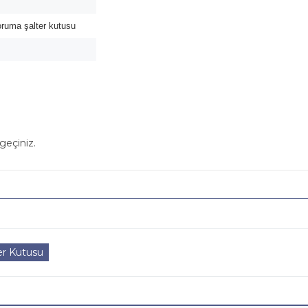
oruma şalter kutusu
geçiniz.
er Kutusu