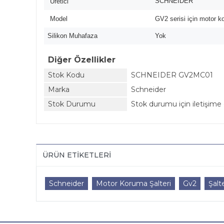
SCHNEIDER
Üretici
Model
GV2 serisi için motor k
Silikon Muhafaza
Yok
Diğer Özellikler
Stok Kodu
SCHNEIDER GV2MC01
Marka
Schneider
Stok Durumu
Stok durumu için iletişime 
ÜRÜN ETIKETLERI
Schneider
Motor Koruma Şalteri
Gv2
Şalt