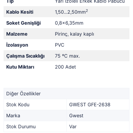
Tip
Yarı İzoleli Erkek Kablo Pabucu
2
Kablo Kesiti
1,50...2,50mm
Soket Genişliği
0,8x6,35mm
Malzeme
Pirinç, kalay kaplı
İzolasyon
PVC
Çalışma Sıcaklığı
75 ºC max.
Kutu Miktarı
200 Adet
Diğer Özellikler
Stok Kodu
GWEST GFE-2638
Marka
Gwest
Stok Durumu
Var