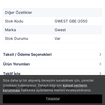
Diğer Özellikler
Stok Kodu
GWEST GBE-2050
Marka
Gwest
Stok Durumu
Var
Taksit / Ödeme Seçenekleri
Ürün Yorumları
Teklif İste
Size daha iyi bir alışveriş deneyimi sunabilmek için, çerezler
(cookies) kullanıyoruz. Detaylı bilgi için
kişisel verilerin
Gwest
Pabuç
Kablo Ucu
Gbe
korunması
hakkında aydınlatma metnini inceleyebilirsiniz.
TAMAM
®
PlatinMarket
E-Ticaret Sistemi
İle Hazırlanmıştır.