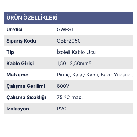
ÜRÜN ÖZELLİKLERİ
Üretici
GWEST
Sipariş Kodu
GBE-2050
Tip
İzoleli Kablo Ucu
Kablo Girişi
1,50...2,50mm²
Malzeme
Pirinç, Kalay Kaplı, Bakır Yüksüklü
Çalışma Gerilimi
600V
Çalışma Sıcaklığı
75 ºC max.
İzolasyon
PVC