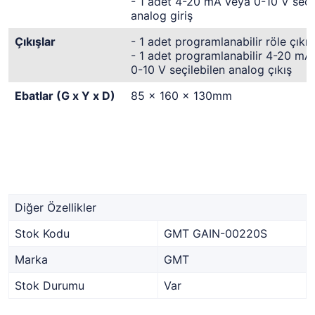
- 1 adet 4-20 mA veya 0-10 V seçi
analog giriş
Çıkışlar
- 1 adet programlanabilir röle çıkış
- 1 adet programlanabilir 4-20 mA
0-10 V seçilebilen analog çıkış
Ebatlar (G x Y x D)
85 x 160 x 130mm
Diğer Özellikler
Stok Kodu
GMT GAIN-00220S
Marka
GMT
Stok Durumu
Var