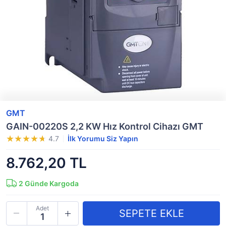
GMT
GAIN-00220S 2,2 KW Hız Kontrol Cihazı GMT
4.7
İlk Yorumu Siz Yapın
8.762,20 TL
2
Günde Kargoda
Adet