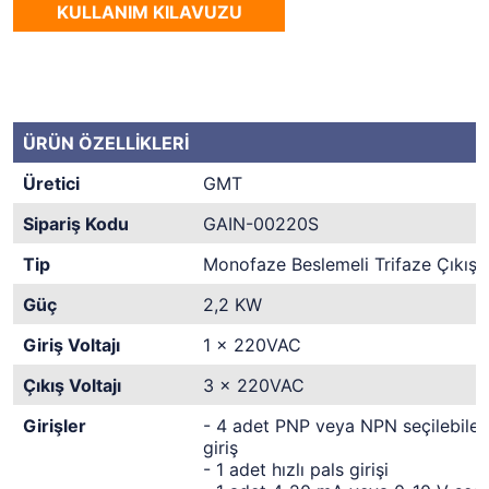
KULLANIM KILAVUZU
ÜRÜN ÖZELLİKLERİ
Üretici
GMT
Sipariş Kodu
GAIN-00220S
Tip
Monofaze Beslemeli Trifaze Çıkışl
Güç
2,2 KW
Giriş Voltajı
1 x 220VAC
Çıkış Voltajı
3 x 220VAC
Girişler
- 4 adet PNP veya NPN seçilebilen 
giriş
- 1 adet hızlı pals girişi