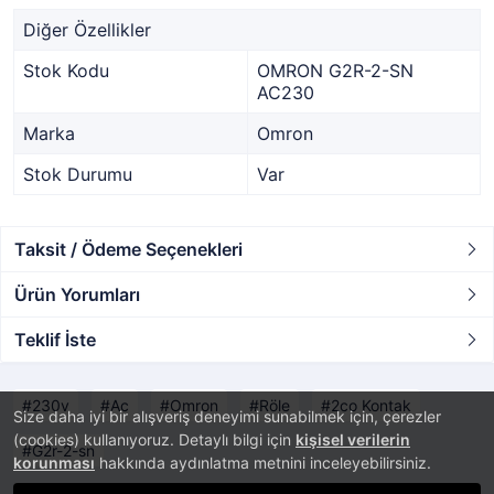
Diğer Özellikler
Stok Kodu
OMRON G2R-2-SN
AC230
Marka
Omron
Stok Durumu
Var
Taksit / Ödeme Seçenekleri
Ürün Yorumları
Teklif İste
230v
Ac
Omron
Röle
2co Kontak
Size daha iyi bir alışveriş deneyimi sunabilmek için, çerezler
(cookies) kullanıyoruz. Detaylı bilgi için
kişisel verilerin
G2r-2-sn
korunması
hakkında aydınlatma metnini inceleyebilirsiniz.