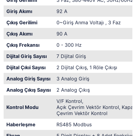
Giriş Gerilimi
3 Faz, 380-440V AC, 50Hz/60Hz
Giriş Akımı
92 A
Çıkış Gerilimi
0~Giriş Anma Voltajı , 3 Faz
Çıkış Akımı
90 A
Çıkış Frekansı
0 - 300 Hz
Dijital Giriş Sayısı
7 Dijital Giriş
Dijital Çıkıi Sayısı
2 Dijital Çıkış, 1 Röle Çıkışı
Analog Giriş Sayısı
3 Analog Giriş
Analog Çıkış Sayısı
2 Analog Çıkış
V/F Kontrol,
Kontrol Modu
Açık Çevrim Vektör Kontrol, Kapalı
Çevrim Vektör Kontrol
Haberleşme
RS485 Modbus
Ekran
5 Digit Display + 8 Adet Fonksiyo