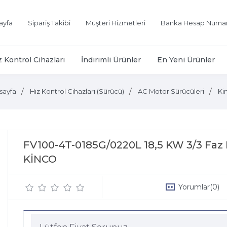
ayfa
Sipariş Takibi
Müşteri Hizmetleri
Banka Hesap Numar
z Kontrol Cihazları
İndirimli Ürünler
En Yeni Ürünler
sayfa
Hız Kontrol Cihazları (Sürücü)
AC Motor Sürücüleri
Ki
FV100-4T-0185G/0220L 18,5 KW 3/3 Faz H
KİNCO
Yorumlar
(0)