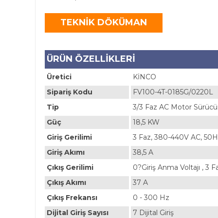
TEKNİK DÖKÜMAN
ÜRÜN ÖZELLİKLERİ
Üretici
KİNCO
Sipariş Kodu
FV100-4T-0185G/0220L
Tip
3/3 Faz AC Motor Sürücü
Güç
18,5 KW
Giriş Gerilimi
3 Faz, 380-440V AC, 50
Giriş Akımı
38,5 A
Çıkış Gerilimi
0?Giriş Anma Voltajı , 3 F
Çıkış Akımı
37 A
Çıkış Frekansı
0 - 300 Hz
Dijital Giriş Sayısı
7 Dijital Giriş