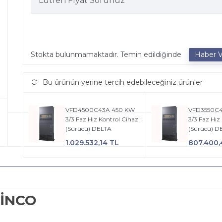
Lütfen Fiyat Sorunuz
Stokta bulunmamaktadır. Temin edildiğinde
Bu ürünün yerine tercih edebileceğiniz ürünler
VFD4500C43A 450 KW
VFD3550C4
3/3 Faz Hız Kontrol Cihazı
3/3 Faz Hız
(Sürücü) DELTA
(Sürücü) D
1.029.532,14 TL
807.400,
KİNCO