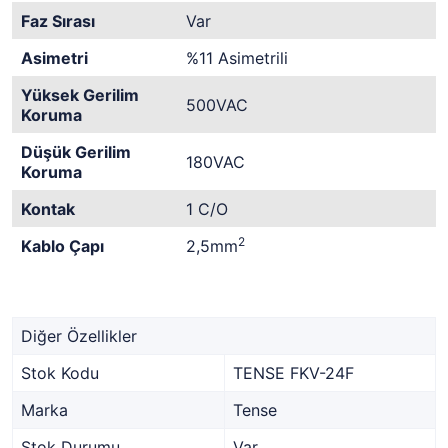
Faz Sırası
Var
Asimetri
%11 Asimetrili
Yüksek Gerilim
500VAC
Koruma
Düşük Gerilim
180VAC
Koruma
Kontak
1 C/O
2
Kablo Çapı
2,5mm
Diğer Özellikler
Stok Kodu
TENSE FKV-24F
Marka
Tense
Stok Durumu
Var