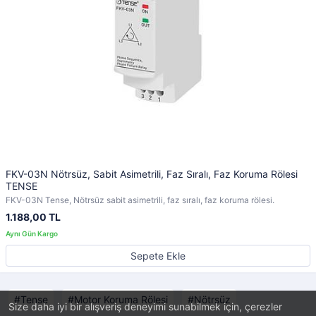
FKV-03N Nötrsüz, Sabit Asimetrili, Faz Sıralı, Faz Koruma Rölesi
TENSE
FKV-03N Tense, Nötrsüz sabit asimetrili, faz sıralı, faz koruma rölesi.
1.188,00 TL
Sepete Ekle
Tense
Motor Koruma Rölesi
Nötrsüz
Size daha iyi bir alışveriş deneyimi sunabilmek için, çerezler