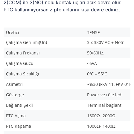
2(COM) ile 3(NO) nolu kontak uçları açık devre olur.
PTC kullanmıyorsanız ptc uçlarını kısa devre ediniz.
Üretici
TENSE
Çalışma Gerilimi(Un)
3 x 380V AC + Nötr
Çalışma Frekansı
50/60Hz.
Çalışma Gücü
<6VA
Çalışma Sıcaklığı
0ºC – 55ºC
Asimetri
~%30 (FKV-11, FKV-01P)
Gösterge
Power ve röle ledi
Bağlantı Şekli
Terminal bağlantı
PTC Açma
1600Ω- 2000Ω
PTC Kapama
1000Ω- 1400Ω