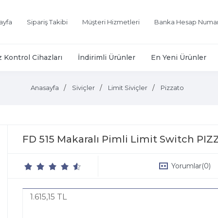
ayfa
Sipariş Takibi
Müşteri Hizmetleri
Banka Hesap Numar
z Kontrol Cihazları
İndirimli Ürünler
En Yeni Ürünler
Anasayfa
Siviçler
Limit Siviçler
Pizzato
FD 515 Makaralı Pimli Limit Switch PI
Yorumlar
(0)
1.615,15 TL