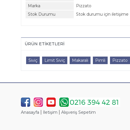
Marka
Pizzato
Stok Durumu
Stok durumu için iletişime 
ÜRÜN ETIKETLERI
Siviç
Limit Siviç
Makaralı
Pimli
Pizzato
|
|
Anasayfa
İletişim
Alışveriş Sepetim