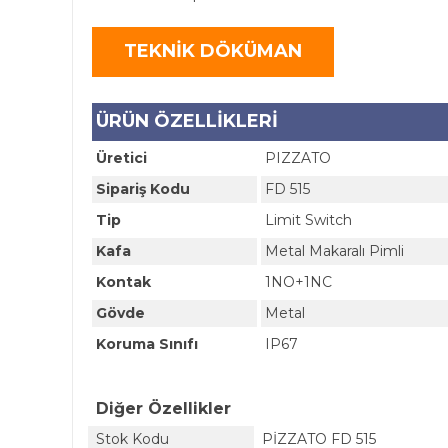
TEKNİK DÖKÜMAN
ÜRÜN ÖZELLİKLERİ
Üretici
PIZZATO
Sipariş Kodu
FD 515
Tip
Limit Switch
Kafa
Metal Makaralı Pimli
Kontak
1NO+1NC
Gövde
Metal
Koruma Sınıfı
IP67
Diğer Özellikler
Stok Kodu
PİZZATO FD 515