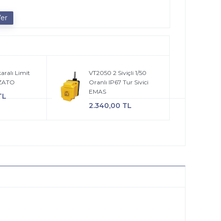
ralı Limit
VT2050 2 Siviçli 1/50
ZZATO
Oranlı IP67 Tur Sivici
EMAS
TL
2.340,00 TL