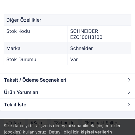
Diğer Özellikler
Stok Kodu
SCHNEIDER
EZC100H3100
Marka
Schneider
Stok Durumu
Var
Taksit / Ödeme Seçenekleri
Ürün Yorumları
Teklif İste
Trifaze
Şalter
Schneider
Kompakt Şalter
Size daha iyi bir alışveriş deneyimi sunabilmek için, çerezler
(cookies) kullanıyoruz. Detaylı bilgi için
kişisel verilerin
Ezc