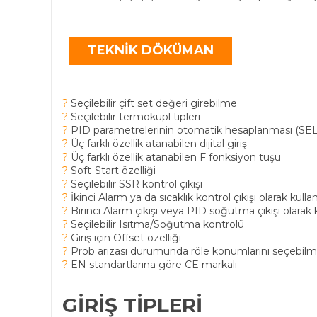
TEKNİK DÖKÜMAN
?
Seçilebilir çift set değeri girebilme
?
Seçilebilir termokupl tipleri
?
PID parametrelerinin otomatik hesaplanması (SE
?
Üç farklı özellik atanabilen dijital giriş
?
Üç farklı özellik atanabilen F fonksiyon tuşu
?
Soft-Start özelliği
?
Seçilebilir SSR kontrol çıkışı
?
İkinci Alarm ya da sıcaklık kontrol çıkışı olarak kullan
?
Birinci Alarm çıkışı veya PID soğutma çıkışı olarak ku
?
Seçilebilir Isıtma/Soğutma kontrolü
?
Giriş için Offset özelliği
?
Prob arızası durumunda röle konumlarını seçebilm
?
EN standartlarına göre CE markalı
GİRİŞ TİPLERİ