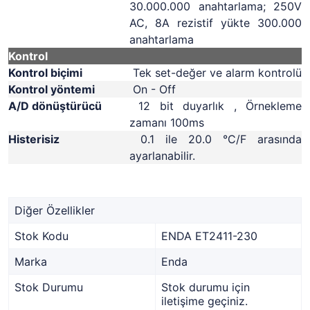
30.000.000 anahtarlama; 250V
AC, 8A rezistif yükte 300.000
anahtarlama
Kontrol
Kontrol biçimi
Tek set-değer ve alarm kontrolü
Kontrol yöntemi
On - Off
A/D dönüştürücü
12 bit duyarlık , Örnekleme
zamanı 100ms
Histerisiz
0.1 ile 20.0 °C/F arasında
ayarlanabilir.
Diğer Özellikler
Stok Kodu
ENDA ET2411-230
Marka
Enda
Stok Durumu
Stok durumu için
iletişime geçiniz.