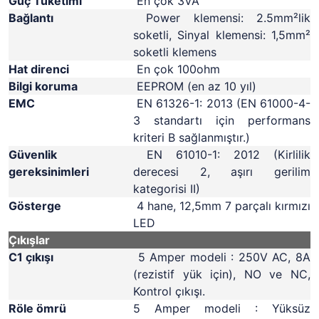
Güç Tüketimi
En çok 3VA
Bağlantı
Power klemensi: 2.5mm²lik
soketli, Sinyal klemensi: 1,5mm²
soketli klemens
Hat direnci
En çok 100ohm
Bilgi koruma
EEPROM (en az 10 yıl)
EMC
EN 61326-1: 2013 (EN 61000-4-
3 standartı için performans
kriteri B sağlanmıştır.)
Güvenlik
EN 61010-1: 2012 (Kirlilik
gereksinimleri
derecesi 2, aşırı gerilim
kategorisi II)
Gösterge
4 hane, 12,5mm 7 parçalı kırmızı
LED
Çıkışlar
C1 çıkışı
5 Amper modeli : 250V AC, 8A
(rezistif yük için), NO ve NC,
Kontrol çıkışı.
Röle ömrü
5 Amper modeli : Yüksüz