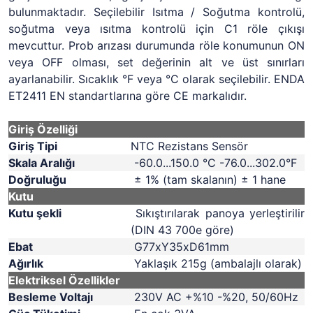
bulunmaktadır. Seçilebilir Isıtma / Soğutma kontrolü,
soğutma veya ısıtma kontrolü için C1 röle çıkışı
mevcuttur. Prob arızası durumunda röle konumunun ON
veya OFF olması, set değerinin alt ve üst sınırları
ayarlanabilir. Sıcaklık °F veya °C olarak seçilebilir. ENDA
ET2411 EN standartlarına göre CE markalıdır.
Giriş Özelliği
Giriş Tipi
NTC Rezistans Sensör
Skala Aralığı
-60.0...150.0 °C -76.0...302.0°F
Doğruluğu
± 1% (tam skalanın) ± 1 hane
Kutu
Kutu şekli
Sıkıştırılarak panoya yerleştirilir
(DIN 43 700e göre)
Ebat
G77xY35xD61mm
Ağırlık
Yaklaşık 215g (ambalajlı olarak)
Elektriksel Özellikler
Besleme Voltajı
230V AC +%10 -%20, 50/60Hz