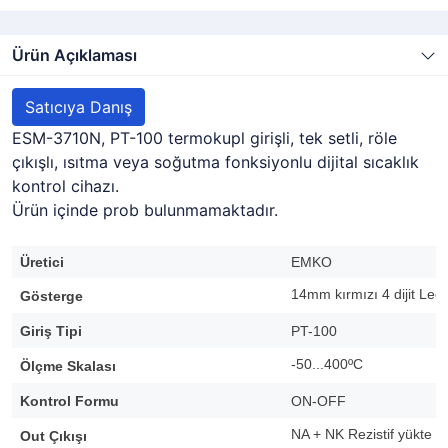
Ürün Açıklaması
Satıcıya Danış
ESM-3710N, PT-100 termokupl girişli, tek setli, röle
çıkışlı, ısıtma veya soğutma fonksiyonlu dijital sıcaklık
kontrol cihazı.
Ürün içinde prob bulunmamaktadır.
Üretici
EMKO
14mm kırmızı 4 dijit Led
Gösterge
Giriş Tipi
PT-100
-50...400ºC
Ölçme Skalası
Kontrol Formu
ON-OFF
NA + NK Rezistif yükte 
Out Çıkışı