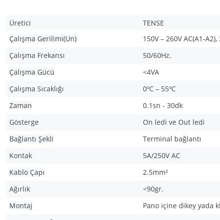
Üretici
TENSE
Çalışma Gerilimi(Un)
150V – 260V AC(A1-A2),
Çalışma Frekansı
50/60Hz.
Çalışma Gücü
<4VA
Çalışma Sıcaklığı
0ºC – 55ºC
Zaman
0.1sn - 30dk
Gösterge
On ledi ve Out ledi
Bağlantı Şekli
Terminal bağlantı
Kontak
5A/250V AC
Kablo Çapı
2.5mm²
Ağırlık
<90gr.
Montaj
Pano içine dikey yada 