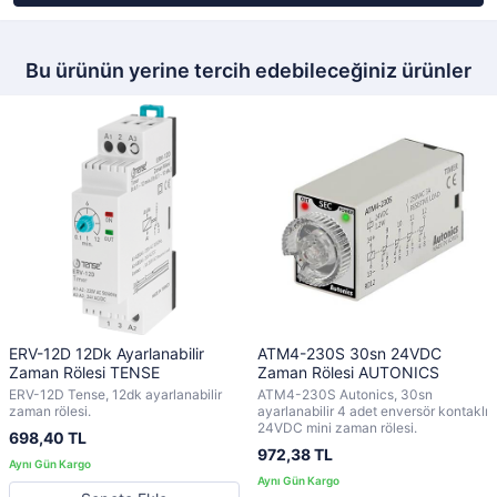
Bu ürünün yerine tercih edebileceğiniz ürünler
ERV-12D 12Dk Ayarlanabilir
ATM4-230S 30sn 24VDC
Zaman Rölesi TENSE
Zaman Rölesi AUTONICS
ERV-12D Tense, 12dk ayarlanabilir
ATM4-230S Autonics, 30sn
zaman rölesi.
ayarlanabilir 4 adet enversör kontaklı
24VDC mini zaman rölesi.
698,40 TL
972,38 TL