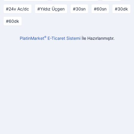
24v Ac/dc
Yıldız Üçgen
30sn
60sn
30dk
60dk
®
PlatinMarket
E-Ticaret Sistemi
İle Hazırlanmıştır.