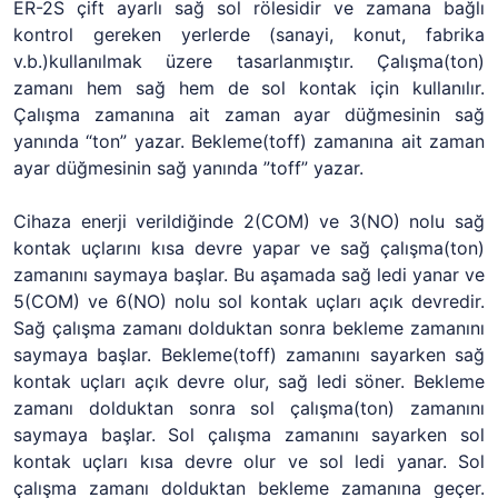
ER-2S çift ayarlı sağ sol rölesidir ve zamana bağlı
kontrol gereken yerlerde (sanayi, konut, fabrika
v.b.)kullanılmak üzere tasarlanmıştır. Çalışma(ton)
zamanı hem sağ hem de sol kontak için kullanılır.
Çalışma zamanına ait zaman ayar düğmesinin sağ
yanında “ton” yazar. Bekleme(toff) zamanına ait zaman
ayar düğmesinin sağ yanında ”toff” yazar.
Cihaza enerji verildiğinde 2(COM) ve 3(NO) nolu sağ
kontak uçlarını kısa devre yapar ve sağ çalışma(ton)
zamanını saymaya başlar. Bu aşamada sağ ledi yanar ve
5(COM) ve 6(NO) nolu sol kontak uçları açık devredir.
Sağ çalışma zamanı dolduktan sonra bekleme zamanını
saymaya başlar. Bekleme(toff) zamanını sayarken sağ
kontak uçları açık devre olur, sağ ledi söner. Bekleme
zamanı dolduktan sonra sol çalışma(ton) zamanını
saymaya başlar. Sol çalışma zamanını sayarken sol
kontak uçları kısa devre olur ve sol ledi yanar. Sol
çalışma zamanı dolduktan bekleme zamanına geçer.