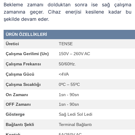
Bekleme zamanı dolduktan sonra ise sağ çalışma
zamanına geçer. Cihaz enerjisi kesilene kadar bu
şekilde devam eder.
ÜRÜN ÖZELLİKLERİ
Üretici
TENSE
Çalışma Gerilimi (Un)
150V – 260V AC
Çalışma Frekansı
50/60Hz.
Çalışma Gücü
<4VA
Çalışma Sıcaklığı
0ºC – 55ºC
On Zamanı
1sn - 90sn
OFF Zamanı
1sn - 90sn
Gösterge
Sağ Ledi Sol Ledi
Bağlantı Şekli
Terminal Bağlantı
Kontak
5A/250V AC