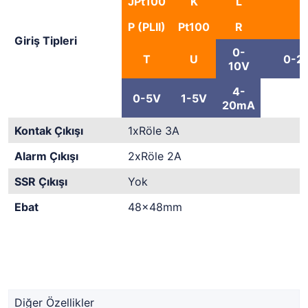
JPt100
K
L
P (PLII)
Pt100
R
Giriş Tipleri
0-
T
U
0-2
10V
4-
0-5V
1-5V
20mA
Kontak Çıkışı
1xRöle 3A
Alarm Çıkışı
2xRöle 2A
SSR Çıkışı
Yok
Ebat
48x48mm
Diğer Özellikler