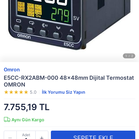
Omron
E5CC-RX2ABM-000 48x48mm Dijital Termostat
OMRON
5.0
İlk Yorumu Siz Yapın
7.755,19 TL
Aynı Gün Kargo
Adet