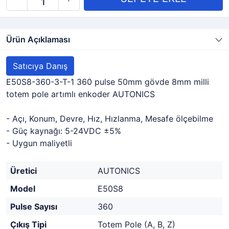
Ürün Açıklaması
Satıcıya Danış
E50S8-360-3-T-1 360 pulse 50mm gövde 8mm milli
totem pole artımlı enkoder AUTONICS
- Açı, Konum, Devre, Hız, Hızlanma, Mesafe ölçebilme
- Güç kaynağı: 5-24VDC ±5%
- Uygun maliyetli
Üretici
AUTONICS
Model
E50S8
Pulse Sayısı
360
Çıkış Tipi
Totem Pole (A, B, Z)