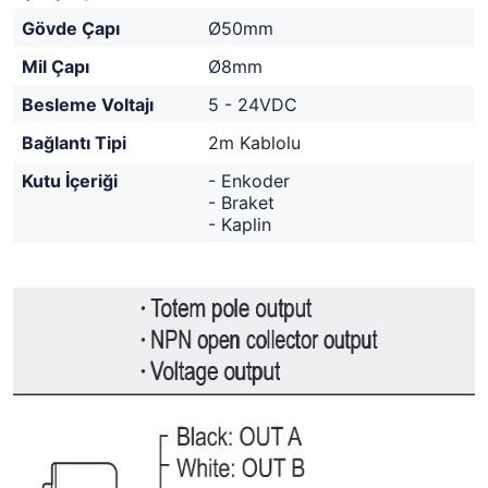
Gövde Çapı
Ø50mm
Mil Çapı
Ø8mm
Besleme Voltajı
5 - 24VDC
Bağlantı Tipi
2m Kablolu
Kutu İçeriği
- Enkoder
- Braket
- Kaplin