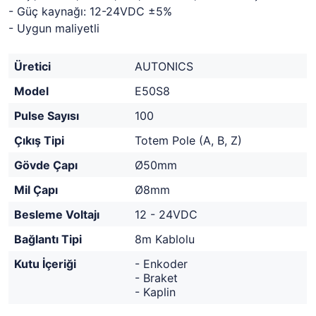
- Güç kaynağı: 12-24VDC ±5%
- Uygun maliyetli
Üretici
AUTONICS
Model
E50S8
Pulse Sayısı
100
Çıkış Tipi
Totem Pole (A, B, Z)
Gövde Çapı
Ø50mm
Mil Çapı
Ø8mm
Besleme Voltajı
12 - 24VDC
Bağlantı Tipi
8m Kablolu
Kutu İçeriği
- Enkoder
- Braket
- Kaplin