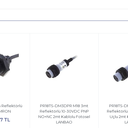
 Reflektörlü
PR18TS-DM3DPR M18 3mt
PR18TS-D
OMRON
Reflektörlü 10-30VDC PNP
Reflektörl
NO+NC 2mt Kablolu Fotosel
Uçlu 2mt 
27 TL
LANBAO
L