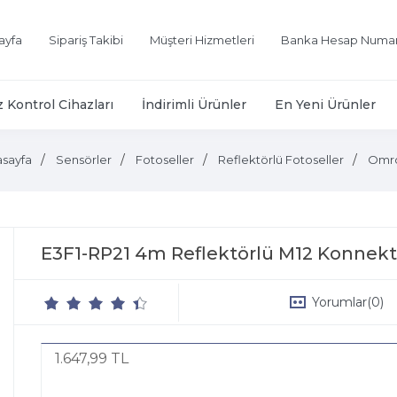
ayfa
Sipariş Takibi
Müşteri Hizmetleri
Banka Hesap Numar
z Kontrol Cihazları
İndirimli Ürünler
En Yeni Ürünler
sayfa
Sensörler
Fotoseller
Reflektörlü Fotoseller
Omr
E3F1-RP21 4m Reflektörlü M12 Konnek
Yorumlar
(0)
1.647,99 TL