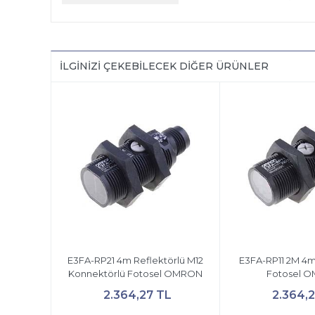
İLGINIZI ÇEKEBILECEK DIĞER ÜRÜNLER
E3FA-RP21 4m Reflektörlü M12
E3FA-RP11 2M 4m
Konnektörlü Fotosel OMRON
Fotosel 
2.364,27 TL
2.364,