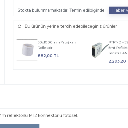
Stokta bulunmamaktadır. Temin edildiğinde
Bu ürünün yerine tercih edebileceğiniz ürünler
50x1000mm Yapışkanlı
PTFT-DM5SK 
Reflektör
5mt Reflekt
Sensör LA
882,00 TL
2.293,20
 reflektörlü M12 konnektörlü fotosel.