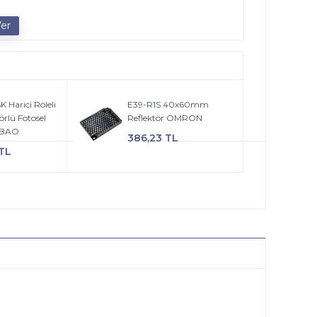
Harici Röleli
E39-R1S 40x60mm
örlü Fotosel
Reflektör OMRON
NBAO
386,23 TL
 TL