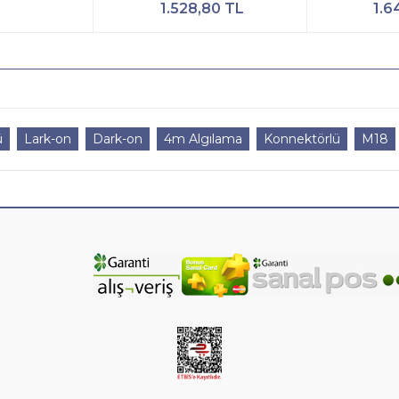
1.528,80 TL
1.6
ü
Lark-on
Dark-on
4m Algılama
Konnektörlü
M18