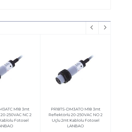
M3ATC M18 3mt
PR18TS-DM3ATO M18 3mt
ü 20-250VAC NC 2
Reflektörlü 20-250VAC NO 2
Kablolu Fotosel
Uçlu 2mt Kablolu Fotosel
ANBAO
LANBAO