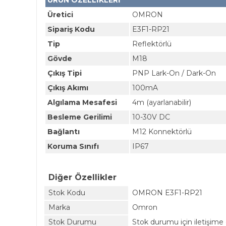
ÜRÜN ÖZELLİKLERİ
Üretici
OMRON
Sipariş Kodu
E3F1-RP21
Tip
Reflektörlü
Gövde
M18
Çıkış Tipi
PNP Lark-On / Dark-On
Çıkış Akımı
100mA
Algılama Mesafesi
4m (ayarlanabilir)
Besleme Gerilimi
10-30V DC
Bağlantı
M12 Konnektörlü
Koruma Sınıfı
IP67
Diğer Özellikler
Stok Kodu
OMRON E3F1-RP21
Marka
Omron
Stok Durumu
Stok durumu için iletişime 