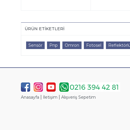
ÜRÜN ETIKETLERI
Sensör
Pnp
Omron
Fotosel
Reflektörl
|
|
Anasayfa
İletişim
Alışveriş Sepetim