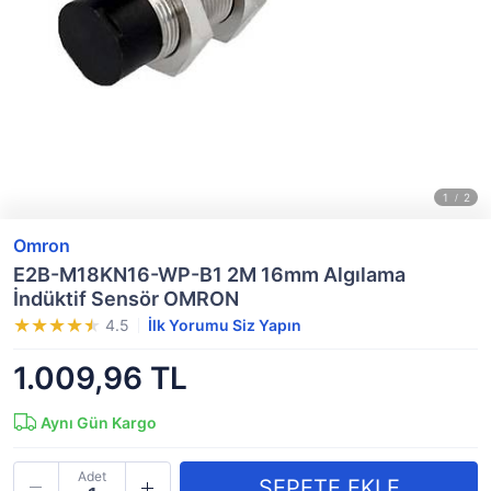
Omron
E2B-M18KN16-WP-B1 2M 16mm Algılama
İndüktif Sensör OMRON
4.5
İlk Yorumu Siz Yapın
1.009,96 TL
Aynı Gün Kargo
Adet