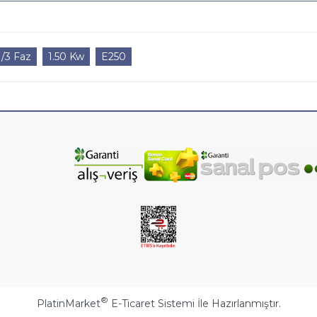
1/3 Faz
1.50 Kw
E250
®
PlatinMarket
E-Ticaret Sistemi
İle Hazırlanmıştır.