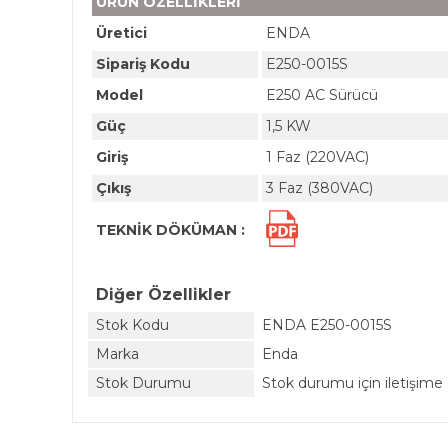
ÜRÜN ÖZELLİKLERİ
Üretici
ENDA
Sipariş Kodu
E250-0015S
Model
E250 AC Sürücü
Güç
1,5 KW
Giriş
1 Faz (220VAC)
Çıkış
3 Faz (380VAC)
TEKNİK DÖKÜMAN :
Diğer Özellikler
Stok Kodu
ENDA E250-0015S
Marka
Enda
Stok Durumu
Stok durumu için iletişime 