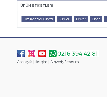
ÜRÜN ETIKETLERI
Hız Kontrol Cihazı
Sürücü
Driver
Enda
|
|
Anasayfa
İletişim
Alışveriş Sepetim