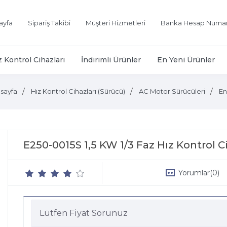
ayfa
Sipariş Takibi
Müşteri Hizmetleri
Banka Hesap Numar
z Kontrol Cihazları
İndirimli Ürünler
En Yeni Ürünler
sayfa
Hız Kontrol Cihazları (Sürücü)
AC Motor Sürücüleri
En
E250-0015S 1,5 KW 1/3 Faz Hız Kontrol 
Yorumlar
(0)
Lütfen Fiyat Sorunuz