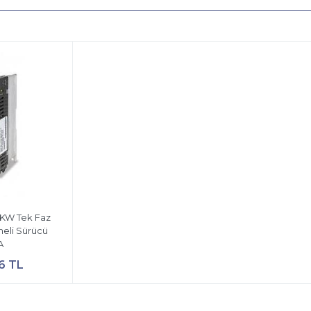
 KW Tek Faz
eli Sürücü
A
6 TL