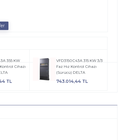
3A 355 KW
VFD3150C43A 315 KW 3/3
 Kontrol Cihazı
Faz Hız Kontrol Cihazı
ELTA
(Sürücü) DELTA
44 TL
743.014,44 TL