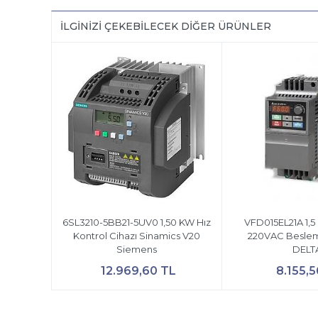
İLGINIZI ÇEKEBILECEK DIĞER ÜRÜNLER
6SL3210-5BB21-5UV0 1,50 KW Hız
VFD015EL21A 1,5
Kontrol Cihazı Sinamics V20
220VAC Beslem
Siemens
DELT
12.969,60 TL
8.155,5