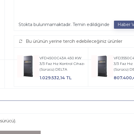
Stokta bulunmamaktadır. Temin edildiğinde
Bu ürünün yerine tercih edebileceğiniz ürünler
VFD4500C43A 450 KW
VFD3550C4
3/3 Faz Hız Kontrol Cihazı
3/3 Faz Hız
(Sürücü) DELTA
(Sürücü) D
1.029.532,14 TL
807.400,
(sürücü).