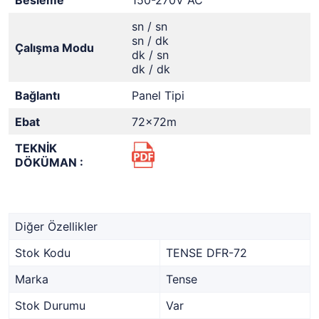
Besleme
150-270V AC
sn / sn
sn / dk
Çalışma Modu
dk / sn
dk / dk
Bağlantı
Panel Tipi
Ebat
72x72m
TEKNİK
DÖKÜMAN :
Diğer Özellikler
Stok Kodu
TENSE DFR-72
Marka
Tense
Stok Durumu
Var