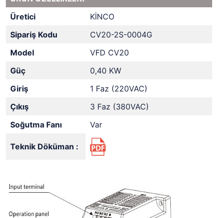
Üretici
KİNCO
Sipariş Kodu
CV20-2S-0004G
Model
VFD CV20
Güç
0,40 KW
Giriş
1 Faz (220VAC)
Çıkış
3 Faz (380VAC)
Soğutma Fanı
Var
Teknik Döküman :