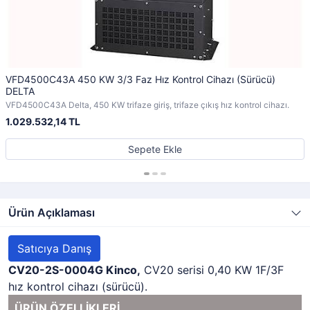
VFD4500C43A 450 KW 3/3 Faz Hız Kontrol Cihazı (Sürücü)
DELTA
VFD4500C43A Delta, 450 KW trifaze giriş, trifaze çıkış hız kontrol cihazı.
1.029.532,14 TL
Sepete Ekle
Ürün Açıklaması
Satıcıya Danış
CV20-2S-0004G Kinco,
CV20 serisi 0,40 KW 1F/3F
hız kontrol cihazı (sürücü).
ÜRÜN ÖZELLİKLERİ