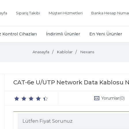
ayfa
Sipariş Takibi
Müşteri Hizmetleri
Banka Hesap Numar
z Kontrol Cihazları
İndirimli Ürünler
En Yeni Ürünler
Anasayfa
Kablolar
Nexans
CAT-6e U/UTP Network Data Kablosu
Yorumlar
(0)
Lütfen Fiyat Sorunuz