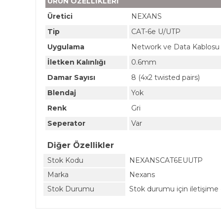
ÜRÜN ÖZELLİKLERİ
Üretici
NEXANS
Tip
CAT-6e U/UTP
Uygulama
Network ve Data Kablosu
İletken Kalınlığı
0.6mm
Damar Sayısı
8 (4x2 twisted pairs)
Blendaj
Yok
Renk
Gri
Seperator
Var
Diğer Özellikler
Stok Kodu
NEXANSCAT6EUUTP
Marka
Nexans
Stok Durumu
Stok durumu için iletişime 