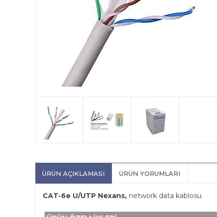
ÜRÜN AÇIKLAMASI
ÜRÜN YORUMLARI
CAT-6e U/UTP Nexans,
network data kablosu.