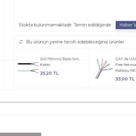
Stokta bulunmamaktadır. Temin edildiğinde
Bu ürünün yerine tercih edebileceğiniz ürünler
2x0,75mm2 Balık Sırtı
CAT-6e U/U
Kablo
Free Netwo
Kablosu N
25,20 TL
33,00 TL