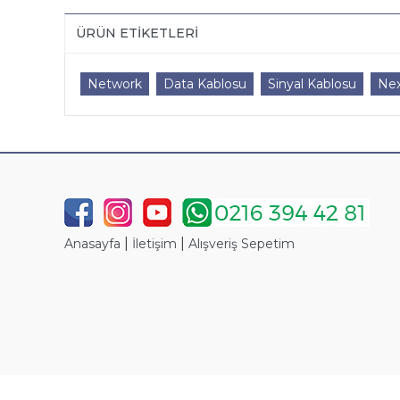
ÜRÜN ETIKETLERI
Network
Data Kablosu
Sinyal Kablosu
Ne
|
|
Anasayfa
İletişim
Alışveriş Sepetim