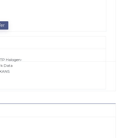
TP Halogen-
rk Data
EXANS