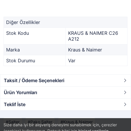
Diğer Özellikler
Stok Kodu
KRAUS & NAIMER C26
A212
Marka
Kraus & Naimer
Stok Durumu
Var
Taksit / Ödeme Seçenekleri
Ürün Yorumları
Teklif İste
Şalter
Pako Şalter
Kraus & Naimer
Size daha iyi bir alışveriş deneyimi sunabilmek için, çerezler
(cookies) kullanıyoruz. Detaylı bilgi için
kişisel verilerin