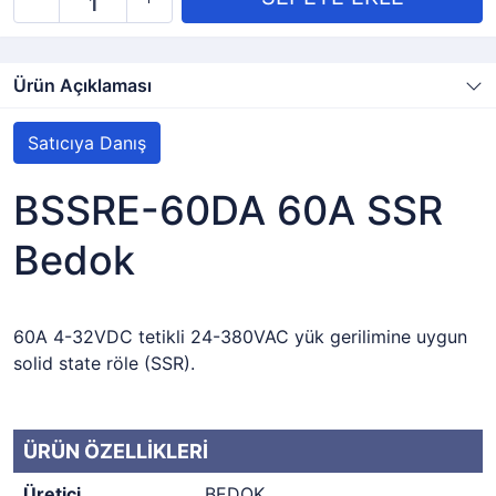
Ürün Açıklaması
Satıcıya Danış
BSSRE-60DA 60A SSR
Bedok
60A 4-32VDC tetikli 24-380VAC yük gerilimine uygun
solid state röle (SSR).
ÜRÜN ÖZELLİKLERİ
Üretici
BEDOK