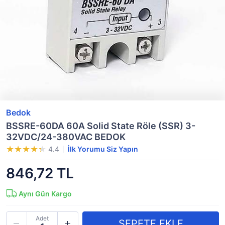
Bedok
BSSRE-60DA 60A Solid State Röle (SSR) 3-
32VDC/24-380VAC BEDOK
4.4
İlk Yorumu Siz Yapın
846,72 TL
Aynı Gün Kargo
Adet