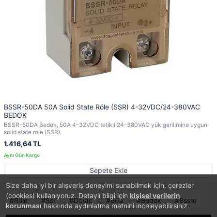
BSSR-50DA 50A Solid State Röle (SSR) 4-32VDC/24-380VAC
BEDOK
BSSR-50DA Bedok, 50A 4-32VDC tetikli 24-380VAC yük gerilimine uygun
solid state röle (SSR).
1.416,64 TL
Sepete Ekle
Size daha iyi bir alışveriş deneyimi sunabilmek için, çerezler
(cookies) kullanıyoruz. Detaylı bilgi için
kişisel verilerin
Röle
Ssr
Dc/ac
60a
Bedok
Bssre
korunması
hakkında aydınlatma metnini inceleyebilirsiniz.