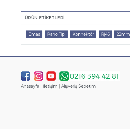
ÜRÜN ETIKETLERI
Emas
Pano Tipi
Konnektör
Rj45
22mm
|
|
Anasayfa
İletişim
Alışveriş Sepetim