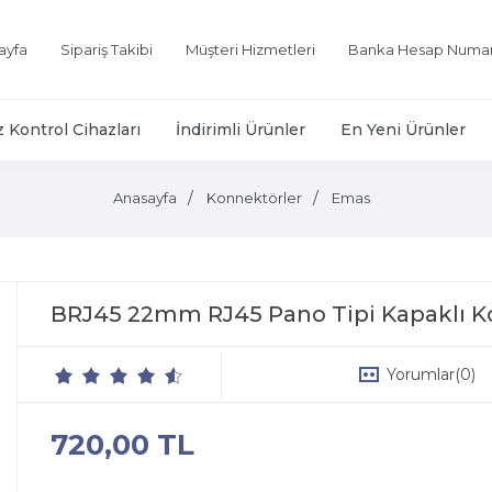
ayfa
Sipariş Takibi
Müşteri Hizmetleri
Banka Hesap Numar
z Kontrol Cihazları
İndirimli Ürünler
En Yeni Ürünler
Anasayfa
Konnektörler
Emas
BRJ45 22mm RJ45 Pano Tipi Kapaklı 
Yorumlar
(0)
720,00 TL