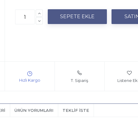
T. Sipariş
Listene Ek
ERI
ÜRÜN YORUMLARI
TEKLIF İSTE