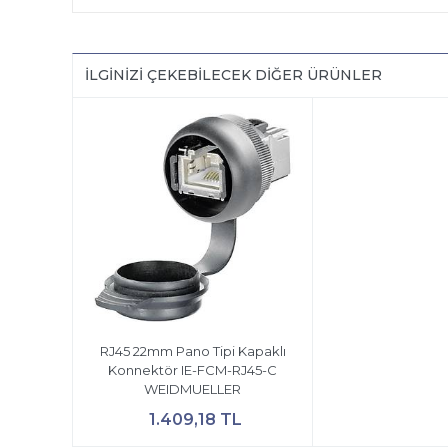
İLGINIZI ÇEKEBILECEK DIĞER ÜRÜNLER
RJ45 22mm Pano Tipi Kapaklı
Konnektör IE-FCM-RJ45-C
WEIDMUELLER
1.409,18 TL