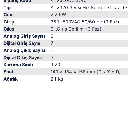
Sipariş Kodu
ATV320U22N4C
Tip
ATV320 Serisi Hız Kontrol Cihazı (S
Güç
2,2 KW
Giriş
380...500VAC 50/60 Hz (3 Faz)
Çıkış
0...Giriş Gerilimi (3 Faz)
Analog Giriş Sayısı
3
Dijital Giriş Sayısı
7
Analog Çıkış Sayısı
1
Dijital Çıkış Sayısı
3
Koruma Sınıfı
IP20
Ebat
140 x 184 x 158 mm (G x Y x D)
Ağırlık
2,1 Kg