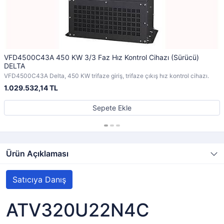
VFD4500C43A 450 KW 3/3 Faz Hız Kontrol Cihazı (Sürücü)
DELTA
VFD4500C43A Delta, 450 KW trifaze giriş, trifaze çıkış hız kontrol cihazı.
1.029.532,14 TL
Sepete Ekle
Ürün Açıklaması
Satıcıya Danış
ATV320U22N4C