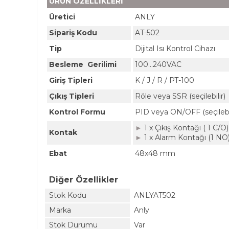
ÜRÜN ÖZELLİKLERİ
Üretici
ANLY
Sipariş Kodu
AT-502
Tip
Dijital Isı Kontrol Cihazı
Besleme Gerilimi
100...240VAC
Giriş Tipleri
K / J / R / PT-100
Çıkış Tipleri
Röle veya SSR (seçilebilir)
Kontrol Formu
PID veya ON/OFF (seçilebil
►
1 x Çıkış Kontağı ( 1 C/O)
Kontak
►
1 x Alarm Kontağı (1 NO
Ebat
48x48 mm
Diğer Özellikler
Stok Kodu
ANLYAT502
Marka
Anly
Stok Durumu
Var