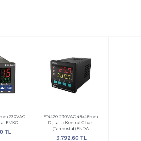
8mm 230VAC
ET4420-230VAC 48x48mm
stat EMKO
Dijital Isı Kontrol Cihazı
(Termostat) ENDA
50 TL
3.792,60 TL