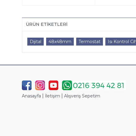
ÜRÜN ETIKETLERI
Dijital
48x48mm
Termostat
Isı Kontrol Ci
|
|
Anasayfa
İletişim
Alışveriş Sepetim