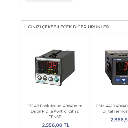
İLGINIZI ÇEKEBILECEK DIĞER ÜRÜNLER
DT-48 Fonksiyonel 48x48mm
ESM-4420 48x4
Dijital PID Isı Kontrol Cihazı
Dijital Termo
TENSE
2.866,
2.556,00 TL