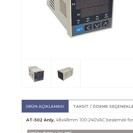
ÜRÜN AÇIKLAMASI
TAKSIT / ÖDEME SEÇENEKL
AT-502 Anly,
48x48mm 100-240VAC beslemeli fonksiyo