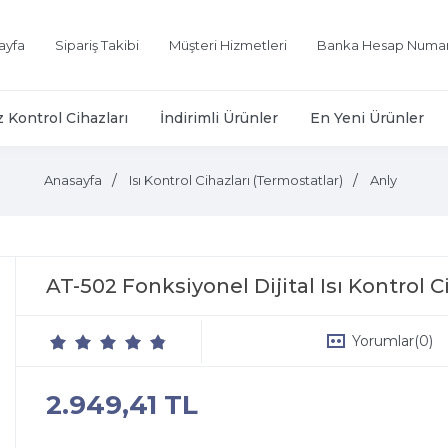
ayfa
Sipariş Takibi
Müşteri Hizmetleri
Banka Hesap Numar
z Kontrol Cihazları
İndirimli Ürünler
En Yeni Ürünler
Anasayfa
Isı Kontrol Cihazları (Termostatlar)
Anly
AT-502 Fonksiyonel Dijital Isı Kontrol 
Yorumlar
(0)
2.949,41 TL