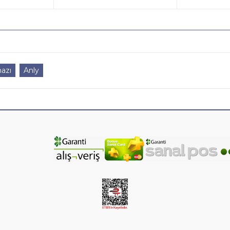
hazı
Anly