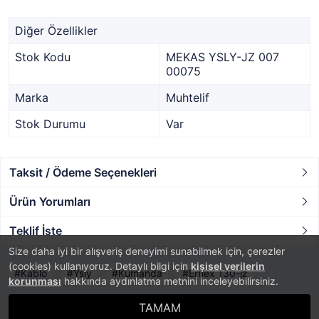
Diğer Özellikler
Stok Kodu
MEKAS YSLY-JZ 007
00075
Marka
Muhtelif
Stok Durumu
Var
Taksit / Ödeme Seçenekleri
Ürün Yorumları
Teklif İste
Size daha iyi bir alışveriş deneyimi sunabilmek için, çerezler
(cookies) kullanıyoruz. Detaylı bilgi için
kişisel verilerin
Kablo
Ysly
Kumanda
Erflex 130-jz
korunması
hakkında aydınlatma metnini inceleyebilirsiniz.
TAMAM
®
PlatinMarket
E-Ticaret Sistemi
İle Hazırlanmıştır.