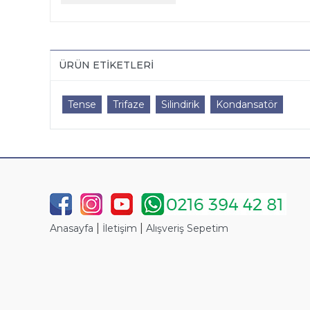
ÜRÜN ETIKETLERI
Tense
Trifaze
Silindirik
Kondansatör
|
|
Anasayfa
İletişim
Alışveriş Sepetim