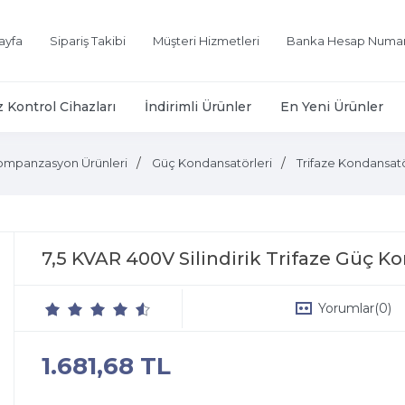
ayfa
Sipariş Takibi
Müşteri Hizmetleri
Banka Hesap Numar
z Kontrol Cihazları
İndirimli Ürünler
En Yeni Ürünler
ompanzasyon Ürünleri
Güç Kondansatörleri
Trifaze Kondansatö
7,5 KVAR 400V Silindirik Trifaze Güç 
Yorumlar
(0)
1.681,68 TL