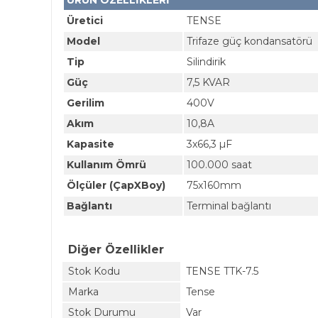
ÜRÜN ÖZELLİKLERİ
Üretici
TENSE
Model
Trifaze güç kondansatörü
Tip
Silindirik
Güç
7,5 KVAR
Gerilim
400V
Akım
10,8A
Kapasite
3x66,3 µF
Kullanım Ömrü
100.000 saat
Ölçüler (ÇapXBoy)
75x160mm
Bağlantı
Terminal bağlantı
Diğer Özellikler
Stok Kodu
TENSE TTK-7.5
Marka
Tense
Stok Durumu
Var