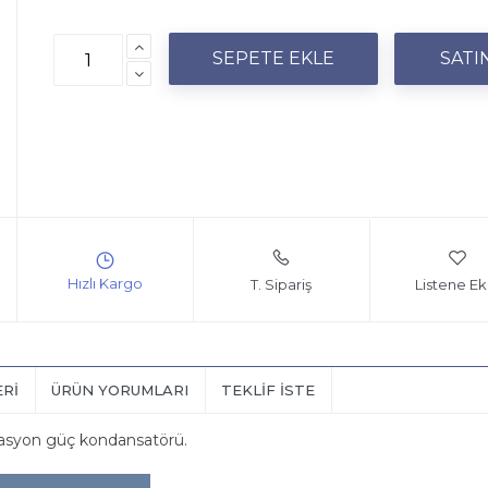
T. Sipariş
Listene Ek
ERI
ÜRÜN YORUMLARI
TEKLIF İSTE
nzasyon güç kondansatörü.