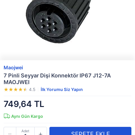
Maojwei
7 Pinli Seyyar Dişi Konnektör IP67 J12-7A
MAOJWEI
4.5
İlk Yorumu Siz Yapın
749,64 TL
Aynı Gün Kargo
Adet