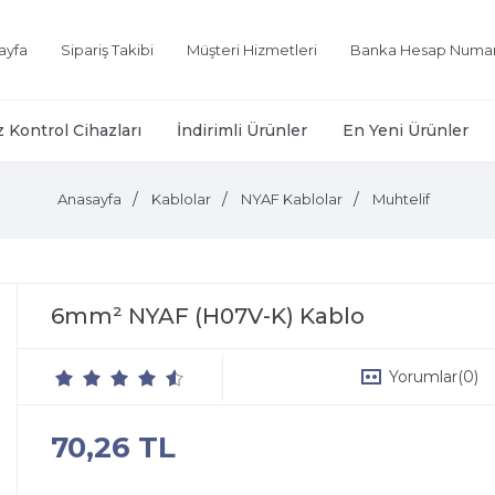
ayfa
Sipariş Takibi
Müşteri Hizmetleri
Banka Hesap Numar
z Kontrol Cihazları
İndirimli Ürünler
En Yeni Ürünler
Anasayfa
Kablolar
NYAF Kablolar
Muhtelif
6mm² NYAF (H07V-K) Kablo
Yorumlar
(0)
70,26 TL