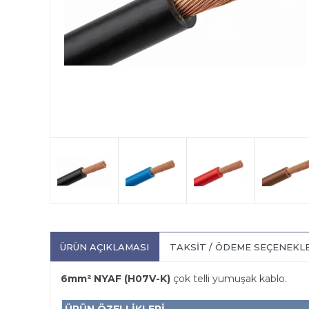
ÜRÜN AÇIKLAMASI
TAKSIT / ÖDEME SEÇENEKL
6mm² NYAF (H07V-K)
çok telli yumuşak kablo.