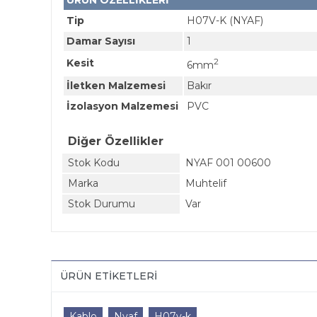
ÜRÜN ÖZELLİKLERİ
Tip
H07V-K (NYAF)
Damar Sayısı
1
Kesit
2
6mm
İletken Malzemesi
Bakır
İzolasyon Malzemesi
PVC
Diğer Özellikler
Stok Kodu
NYAF 001 00600
Marka
Muhtelif
Stok Durumu
Var
ÜRÜN ETIKETLERI
Kablo
Nyaf
H07v-k