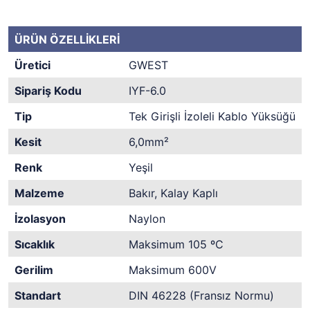
ÜRÜN ÖZELLİKLERİ
Üretici
GWEST
Sipariş Kodu
IYF-6.0
Tip
Tek Girişli İzoleli Kablo Yüksüğü
Kesit
6,0mm²
Renk
Yeşil
Malzeme
Bakır, Kalay Kaplı
İzolasyon
Naylon
Sıcaklık
Maksimum 105 ºC
Gerilim
Maksimum 600V
Standart
DIN 46228 (Fransız Normu)