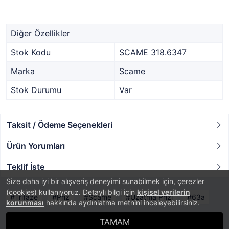
Diğer Özellikler
Stok Kodu
SCAME 318.6347
Marka
Scame
Stok Durumu
Var
Taksit / Ödeme Seçenekleri
Ürün Yorumları
Teklif İste
Size daha iyi bir alışveriş deneyimi sunabilmek için, çerezler
(cookies) kullanıyoruz. Detaylı bilgi için
kişisel verilerin
Trifaze
Priz
Scame
Uzatma Prizi
63a
korunması
hakkında aydınlatma metnini inceleyebilirsiniz.
TAMAM
®
PlatinMarket
E-Ticaret Sistemi
İle Hazırlanmıştır.