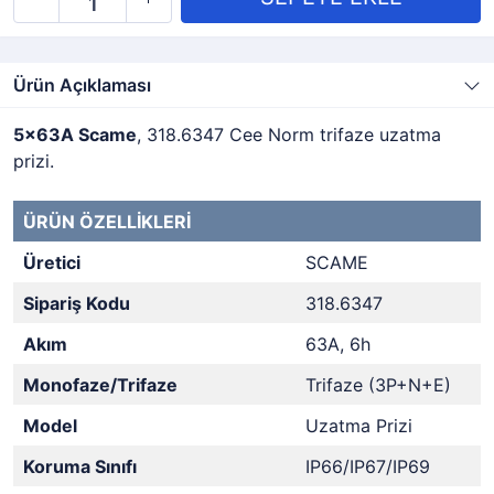
Ürün Açıklaması
5x63A Scame
, 318.6347 Cee Norm trifaze uzatma
prizi.
ÜRÜN ÖZELLİKLERİ
Üretici
SCAME
Sipariş Kodu
318.6347
Akım
63A, 6h
Monofaze/Trifaze
Trifaze (3P+N+E)
Model
Uzatma Prizi
Koruma Sınıfı
IP66/IP67/IP69