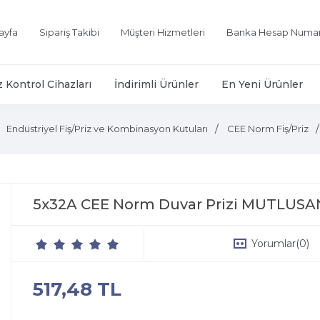
ayfa
Sipariş Takibi
Müşteri Hizmetleri
Banka Hesap Numar
z Kontrol Cihazları
İndirimli Ürünler
En Yeni Ürünler
Endüstriyel Fiş/Priz ve Kombinasyon Kutuları
CEE Norm Fiş/Priz
5x32A CEE Norm Duvar Prizi MUTLUSA
Yorumlar
(0)
517,48 TL