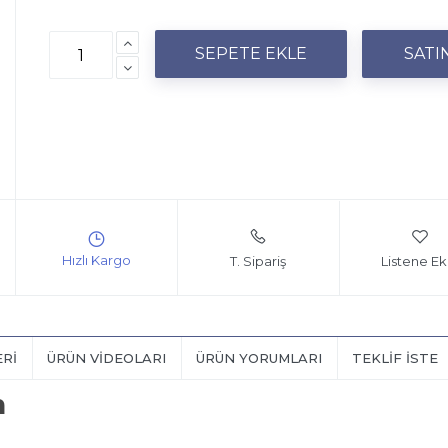
T. Sipariş
Listene Ek
ERI
ÜRÜN VIDEOLARI
ÜRÜN YORUMLARI
TEKLIF İSTE
n