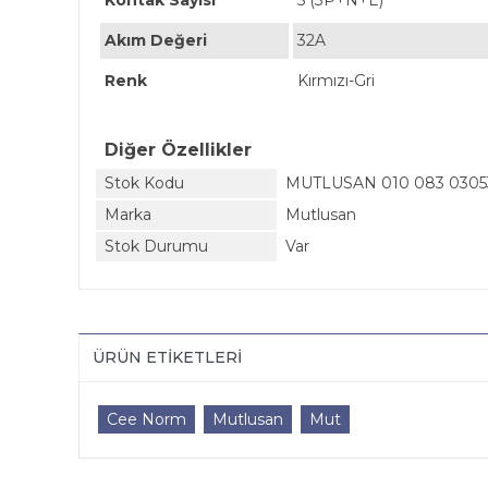
Kontak Sayısı
5 (3P+N+E)
Akım Değeri
32A
Renk
Kırmızı-Gri
Diğer Özellikler
Stok Kodu
MUTLUSAN 010 083 0305
Marka
Mutlusan
Stok Durumu
Var
ÜRÜN ETIKETLERI
Cee Norm
Mutlusan
Mut