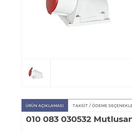
ÜRÜN AÇIKLAMASI
TAKSIT / ÖDEME SEÇENEKL
010 083 030532 Mutlusa