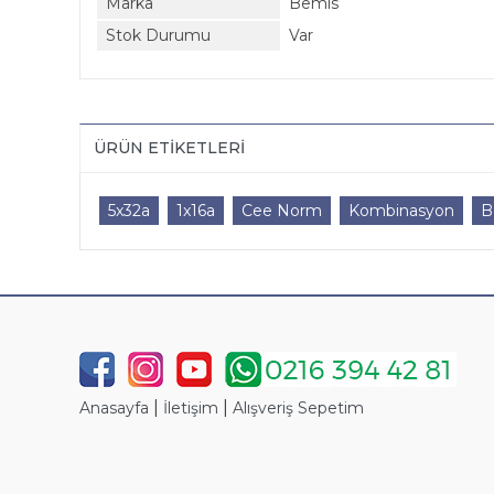
Marka
Bemis
Stok Durumu
Var
ÜRÜN ETIKETLERI
5x32a
1x16a
Cee Norm
Kombinasyon
B
|
|
Anasayfa
İletişim
Alışveriş Sepetim