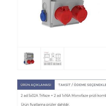
ÜRÜN AÇIKLAMASI
TAKSIT / ÖDEME SEÇENEKL
2 ad 5x32A Trifaze + 2 ad 1x16A Monofaze prizli k
Ürün fiyatlarına prizler dahildir.