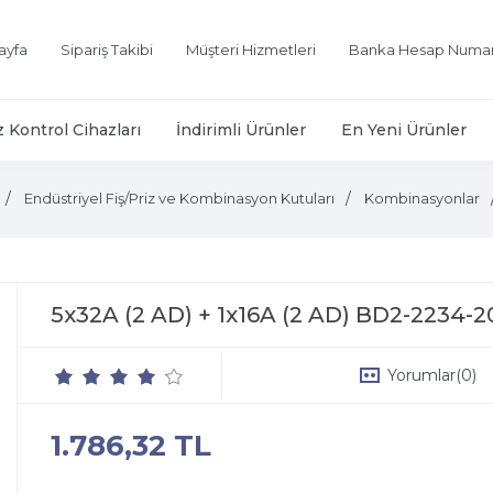
ayfa
Sipariş Takibi
Müşteri Hizmetleri
Banka Hesap Numar
z Kontrol Cihazları
İndirimli Ürünler
En Yeni Ürünler
Endüstriyel Fiş/Priz ve Kombinasyon Kutuları
Kombinasyonlar
5x32A (2 AD) + 1x16A (2 AD) BD2-2234-
Yorumlar
(0)
1.786,32 TL