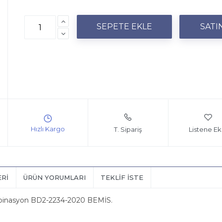
T. Sipariş
Listene Ek
ERI
ÜRÜN YORUMLARI
TEKLIF İSTE
ombinasyon BD2-2234-2020 BEMİS.